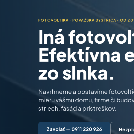
FOTOVOLTIKA · POVAŽSKÁ BYSTRICA · OD 20
Iná fotovol
Efektívna 
zo slnka.
Navrhneme a postavíme fotovolti
mieru vášmu domu, firme či budov
striech, fasád a prístreškov.
Zavolať — 0911 220 926
Bezpl