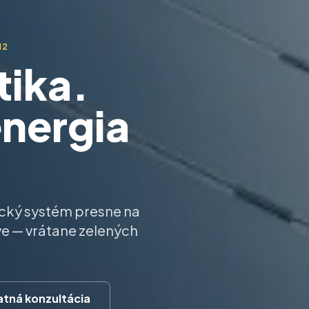
12
tika.
energia
cký systém presne na
e — vrátane zelených
atná konzultácia